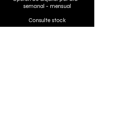
semanal - mensual
Consulte stock
Teléfono:
26007641
Móvil y Whatsapp:
098721367
Mail:
espanola@vera.com.uy
¿Quienes somos?