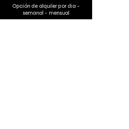
Opción de alquiler por dia -
semanal - mensual
Teléfono:
26007641
Móvil y Whatsapp:
098721367
Mail:
espanola@vera.com.uy
¿Quienes somos?
Formulario de contacto